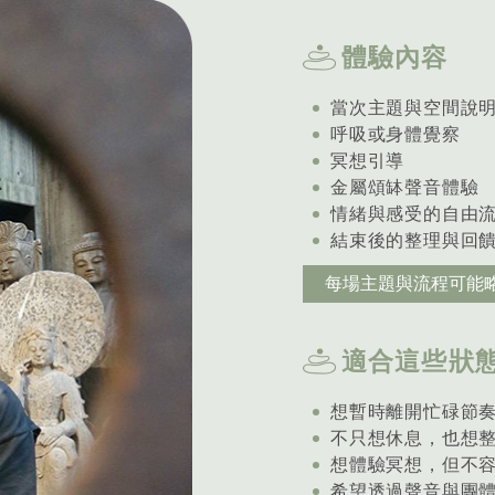
體驗內容
當次主題與空間說
呼吸或身體覺察
冥想引導
金屬頌缽聲音體驗
情緒與感受的自由
結束後的整理與回
每場主題與流程可能
適合這些狀
想暫時離開忙碌節
不只想休息，也想
想體驗冥想，但不
希望透過聲音與團