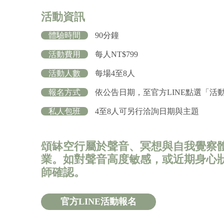
活動資訊
體驗時間
90分鐘
活動費用
每人NT$799
活動人數
每場4至8人
報名方式
依公告日期，至官方LINE點選「活
私人包班
4至8人可另行洽詢日期與主題
頌缽空行屬於聲音、冥想與自我覺察
業。如對聲音高度敏感，或近期身心
師確認。
官方LINE活動報名