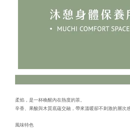
柔焰，是一杯喚醒內在熱度的茶。
辛香、果酸與木質底蘊交融，帶來溫暖卻不刺激的層次
風味特色