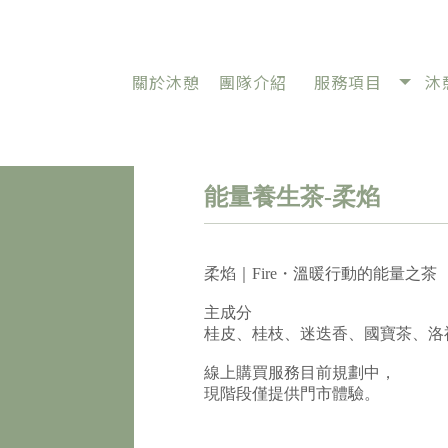
關於沐憩
團隊介紹
服務項目
沐
ABOUT
TEAM
SERVICE
能量養生茶-柔焰
柔焰｜Fire・溫暖行動的能量之茶
主成分
桂皮、桂枝、迷迭香、國寶茶、洛
線上購買服務目前規劃中，
現階段僅提供門市體驗。