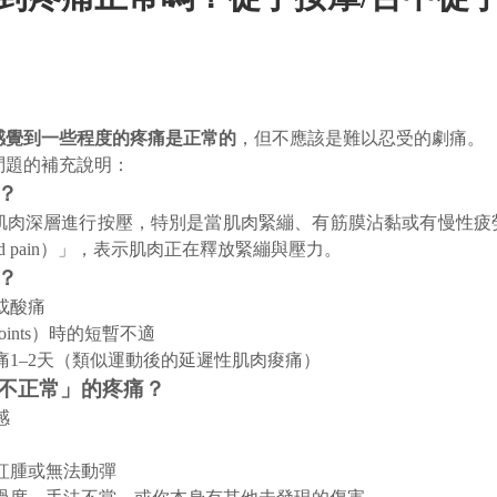
感覺到一些程度的疼痛是正常的
，但不應該是難以忍受的劇痛。
問題的補充說明：
？
肌肉深層進行按壓，特別是當肌肉緊繃、有筋膜沾黏或有慢性疲
d pain）」，表示肌肉正在釋放緊繃與壓力。
？
或酸痛
 points）時的短暫不適
痛1–2天（類似運動後的延遲性肌肉痠痛）
不正常」的疼痛？
感
紅腫或無法動彈