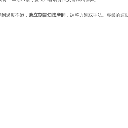
過度、手法不當，或你本身有其他未發現的傷害。
覺到過度不適，
應立刻告知按摩師
，調整力道或手法。專業的運